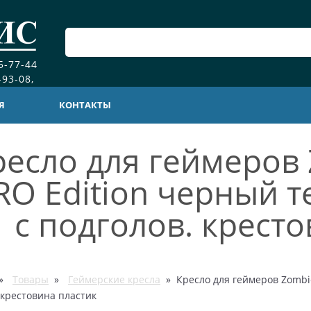
5-77-44
-93-08,
Я
КОНТАКТЫ
ресло для геймеров 
RO Edition черный т
с подголов. крест
»
Товары
»
Геймерские кресла
» Кресло для геймеров Zombie
 крестовина пластик