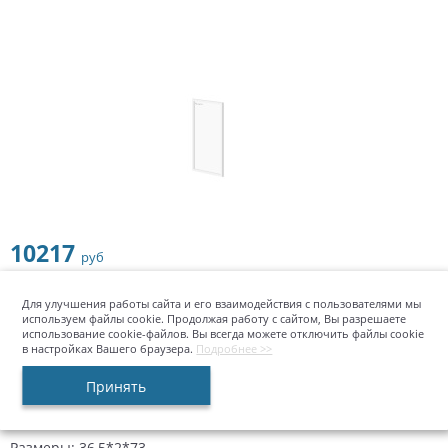
персонала
Детские компьютерные
кресла
Геймерские кресла
Кресла для
посетителей
10217
руб
Бытовые стулья
Купить
шт
Для улучшения работы сайта и его взаимодействия с пользователями мы
используем файлы cookie. Продолжая работу с сайтом, Вы разрешаете
использование cookie-файлов. Вы всегда можете отключить файлы cookie
Офисные диваны
в настройках Вашего браузера.
Подробнее >>
Принять
Офисные перегородки
Размеры: 36,5*2*73