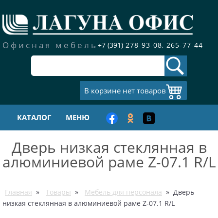
Новости
КАТАЛОГ
Статьи
Офисная мебель
+7 (391)
278-93-08,
265-77-44
Обеденные столы в
Компания
пластике
Контакты
АКЦИЯ
В корзине нет товаров
Мебель для персонала
КАТАЛОГ
МЕНЮ
Дверь низкая стеклянная в
Кабинеты
руководителя
алюминиевой раме Z-07.1 R/L
Кресла для
руководителей
Главная
»
Товары
»
Мебель для персонала
» Дверь
низкая стеклянная в алюминиевой раме Z-07.1 R/L
Офисные кресла для