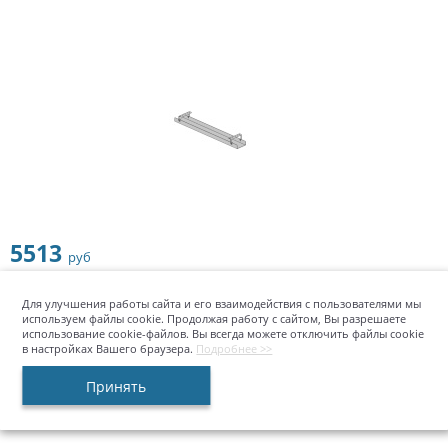
персонала
Детские компьютерные
кресла
Геймерские кресла
Кресла для
посетителей
5513
руб
Бытовые стулья
Купить
шт
Для улучшения работы сайта и его взаимодействия с пользователями мы
используем файлы cookie. Продолжая работу с сайтом, Вы разрешаете
использование cookie-файлов. Вы всегда можете отключить файлы cookie
Офисные диваны
в настройках Вашего браузера.
Подробнее >>
Принять
Офисные перегородки