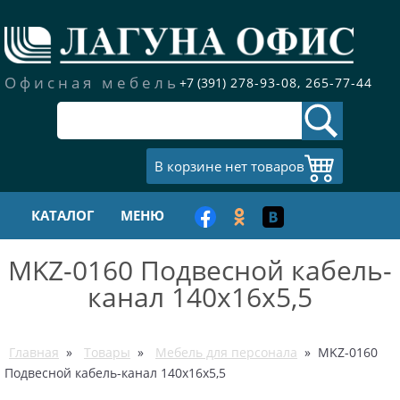
Новости
КАТАЛОГ
Статьи
Офисная мебель
+7 (391)
278-93-08,
265-77-44
Обеденные столы в
Компания
пластике
Контакты
АКЦИЯ
В корзине нет товаров
Мебель для персонала
КАТАЛОГ
МЕНЮ
MKZ-0160 Подвесной кабель-
Кабинеты
руководителя
канал 140х16х5,5
Кресла для
руководителей
Главная
»
Товары
»
Мебель для персонала
» MKZ-0160
Подвесной кабель-канал 140х16х5,5
Офисные кресла для